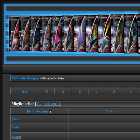
Selfmade Hangar
» Mitgliederliste
Alle
#
A
B
C
D
E
Mitgliederliste
[
Mitgliedersuche
]
Benutzername
Avatar
yen li
ximer
wurst