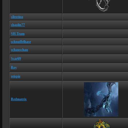
silentino
shaolin77
SH-Team
schnuffelhase
schauschau
Scar69
Roy
reispie
Redmatrix