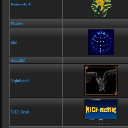
Ramses der II
Plexhive
pille
pauli1012
Nightflyer66
NICF-Nettie