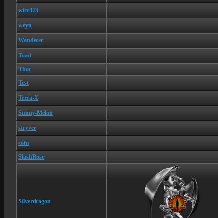
wico123
weyn
Wanderer
Toad
Thor
Test
Terra-X
Sunny-Melon
stryver
sofu
SlashRose
Silverdragon